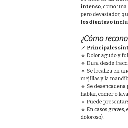
intenso
, como una 
pero devastador, q
los dientes o inclu
¿Cómo reconoc
📌 
Principales sín
🔹 Dolor agudo y ful
🔹 Dura desde fracc
🔹 Se localiza en u
mejillas y la mandíb
🔹 Se desencadena p
hablar, comer o lava
🔹 Puede presentars
🔹 En casos graves, 
doloroso).