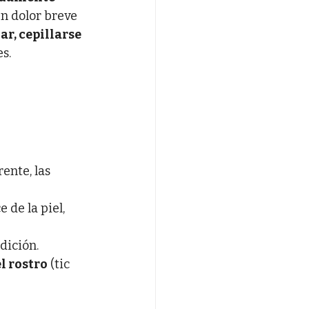
un dolor breve 
ar, cepillarse 
s.
rente, las 
de la piel, 
dición.
l rostro
 (tic 