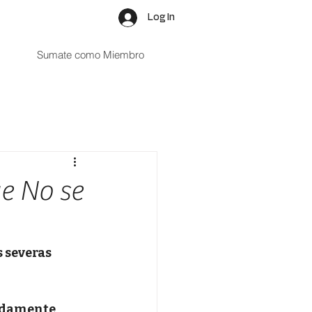
Log In
Sumate como Miembro
e No se
 severas 
adamente 