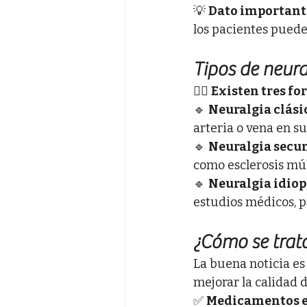
💡 
Dato important
los pacientes puede
Tipos de neura
👩‍⚕️ 
Existen tres fo
🔹 
Neuralgia clási
arteria o vena en su
🔹 
Neuralgia secun
como esclerosis múl
🔹 
Neuralgia idiop
estudios médicos, p
¿Cómo se trat
La buena noticia es
mejorar la calidad d
✅ 
Medicamentos e