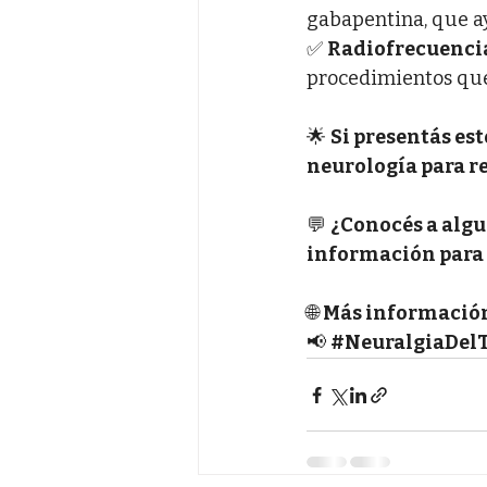
gabapentina, que ay
✅ 
Radiofrecuencia
procedimientos que 
🌟 
Si presentás est
neurología para r
💬 
¿Conocés a algu
información para 
🌐 
Más informació
📢 
#NeuralgiaDel