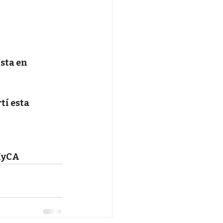
sta en 
í esta 
yCA