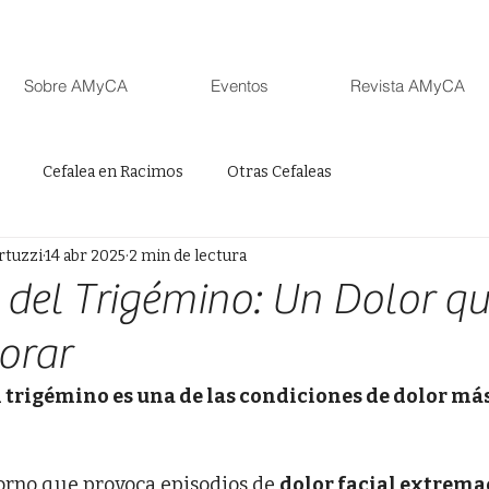
Sobre AMyCA
Eventos
Revista AMyCA
Cefalea en Racimos
Otras Cefaleas
rtuzzi
14 abr 2025
2 min de lectura
 del Trigémino: Un Dolor qu
orar
 trigémino es una de las condiciones de dolor más
torno que provoca episodios de 
dolor facial extrem