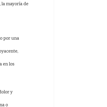
 la mayoría de 
o por una 
yacente, 
 en los 
dolor y 
na o 