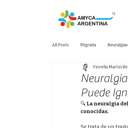
All Posts
Migraña
Neuralgias
Fiorella Martin Be
Neuralgia
Puede Ign
🔍 
La neuralgia del
conocidas.
Se trata de un tras