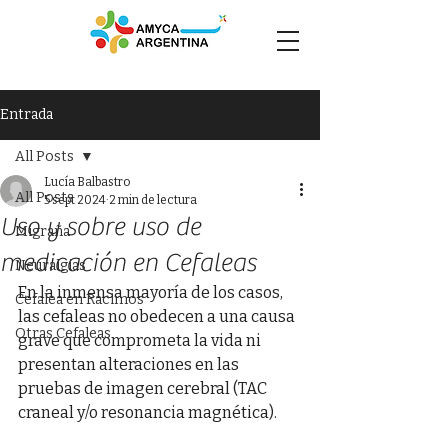
Entrada
All Posts
Lucía Balbastro
All Posts
5 sept 2024
2 min de lectura
Uso y sobre uso de
Migraña
medicación en Cefaleas
Neuralgias
En la inmensa mayoría de los casos, 
Cefalea en Racimos
las cefaleas no obedecen a una causa 
Otras Cefaleas
grave que comprometa la vida ni 
presentan alteraciones en las 
pruebas de imagen cerebral (TAC 
craneal y/o resonancia magnética).