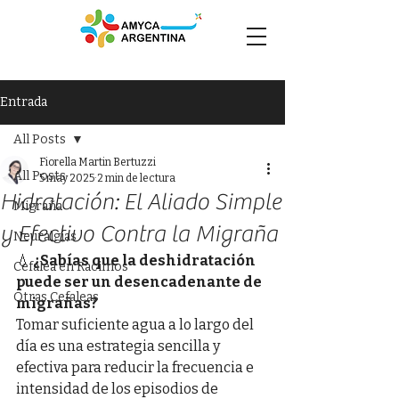
Entrada
All Posts
Fiorella Martin Bertuzzi
All Posts
5 may 2025
2 min de lectura
Hidratación: El Aliado Simple
Migraña
y Efectivo Contra la Migraña
Neuralgias
💧 
¿Sabías que la deshidratación 
Cefalea en Racimos
puede ser un desencadenante de 
Otras Cefaleas
migrañas?
Tomar suficiente agua a lo largo del 
día es una estrategia sencilla y 
efectiva para reducir la frecuencia e 
intensidad de los episodios de 