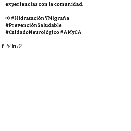
experiencias con la comunidad.
📢 
#HidrataciónYMigraña
#PrevenciónSaludable
#CuidadoNeurológico
#AMyCA
Entradas recientes
Ver todo