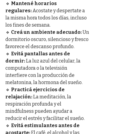
🔹 
Mantené horarios 
regulares:
 Acostate y despertate a 
la misma hora todos los días, incluso 
los fines de semana.
🔹 
Creá un ambiente adecuado:
 Un 
dormitorio oscuro, silencioso y fresco 
favorece el descanso profundo.
🔹 
Evitá pantallas antes de 
dormir:
 La luz azul del celular, la 
computadora o la televisión 
interfiere con la producción de 
melatonina, la hormona del sueño.
🔹 
Practicá ejercicios de 
relajación:
 La meditación, la 
respiración profunda y el 
mindfulness pueden ayudar a 
reducir el estrés y facilitar el sueño.
🔹 
Evitá estimulantes antes de 
acostarte:
 El café, el alcohol y las 