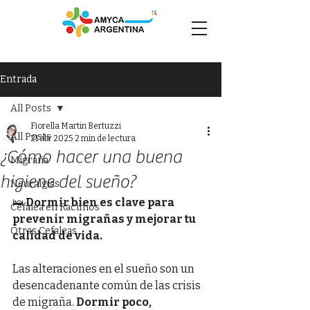
Entrada
All Posts
Fiorella Martin Bertuzzi
All Posts
21 abr 2025
2 min de lectura
¿Cómo hacer una buena
Migraña
higiene del sueño?
Neuralgias
🛌 
Dormir bien es clave para 
Cefalea en Racimos
prevenir migrañas y mejorar tu 
Otras Cefaleas
calidad de vida.
Las alteraciones en el sueño son un 
desencadenante común de las crisis 
de migraña. 
Dormir poco, 