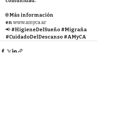
comunidad.
🌐 
Más información 
en
www.amyca.ar
📢 
#HigieneDelSueño
#Migraña
#CuidadoDelDescanso
#AMyCA
Entradas recientes
Ver todo