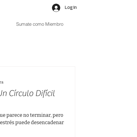
Log In
Sumate como Miembro
ra
n Círculo Difícil
 que parece no terminar, pero
l estrés puede desencadenar