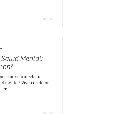
ra
 Salud Mental:
nan?
ónica no solo afecta tu
ud mental? Vivir con dolor
er...