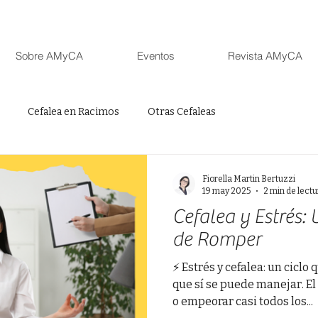
Sobre AMyCA
Eventos
Revista AMyCA
Cefalea en Racimos
Otras Cefaleas
Fiorella Martin Bertuzzi
19 may 2025
2 min de lectu
Cefalea y Estrés: U
de Romper
⚡ Estrés y cefalea: un ciclo
que sí se puede manejar. E
o empeorar casi todos los...